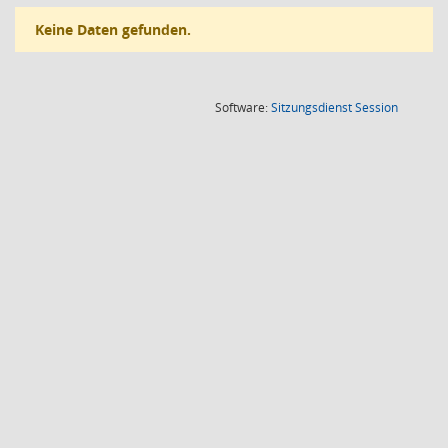
Keine Daten gefunden.
(Wird in
Software:
Sitzungsdienst
Session