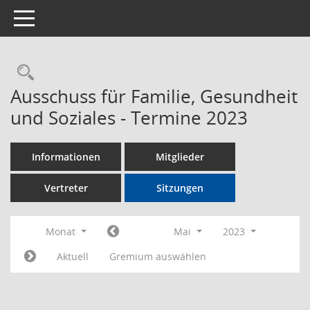
Toggle navigation
Rechercheauswahl
Ausschuss für Familie, Gesundheit
und Soziales - Termine 2023
Informationen
Mitglieder
Vertreter
Sitzungen
Monat
Mai
2023
Aktuell
Gremium auswählen