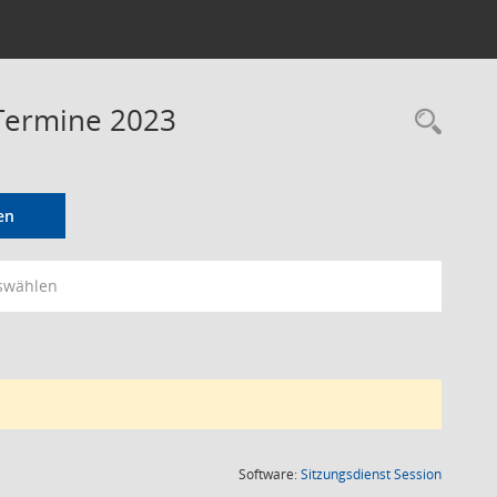
 Termine 2023
Rec
en
swählen
(Wird in
Software:
Sitzungsdienst
Session