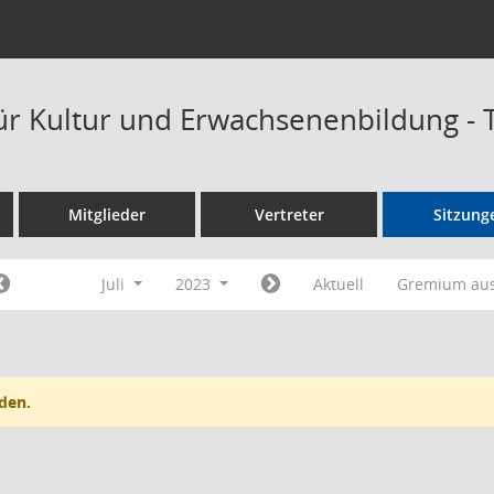
ür Kultur und Erwachsenenbildung -
Mitglieder
Vertreter
Sitzung
Juli
2023
Aktuell
Gremium au
den.