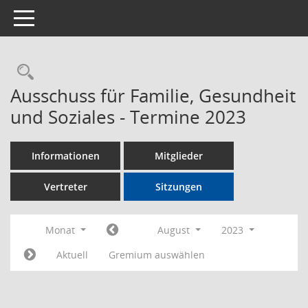
Toggle navigation
Rechercheauswahl
Ausschuss für Familie, Gesundheit
und Soziales - Termine 2023
Informationen
Mitglieder
Vertreter
Sitzungen
Monat
August
2023
Aktuell
Gremium auswählen