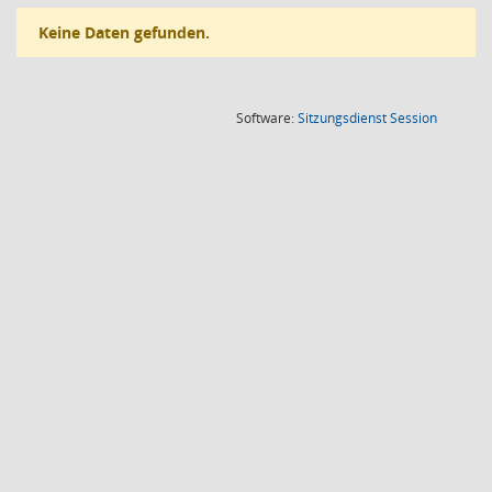
Keine Daten gefunden.
(Wird in
Software:
Sitzungsdienst
Session