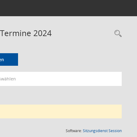
- Termine 2024
Rec
en
swählen
(Wird in
Software:
Sitzungsdienst
Session