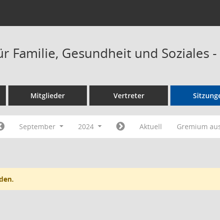
ür Familie, Gesundheit und Soziales 
Mitglieder
Vertreter
Sitzung
September
2024
Aktuell
Gremium au
den.