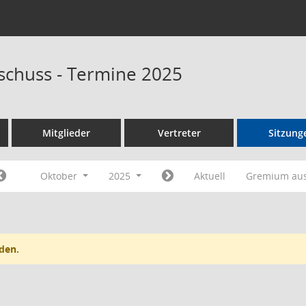
schuss - Termine 2025
Mitglieder
Vertreter
Sitzung
Oktober
2025
Aktuell
Gremium au
den.