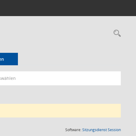
Rec
en
swählen
(Wird in
Software:
Sitzungsdienst
Session