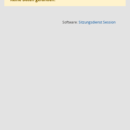
(Wird in
Software:
Sitzungsdienst
Session