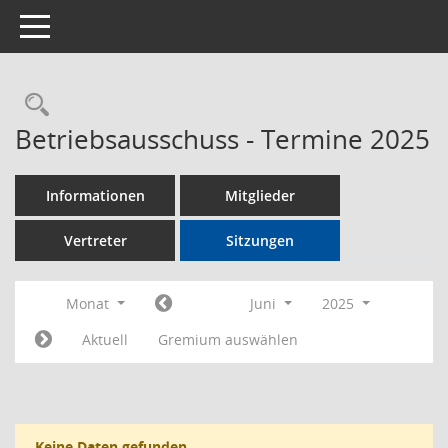
Toggle navigation
Rechercheauswahl
Betriebsausschuss - Termine 2025
Informationen
Mitglieder
Vertreter
Sitzungen
Monat
Juni
2025
Aktuell
Gremium auswählen
Keine Daten gefunden.