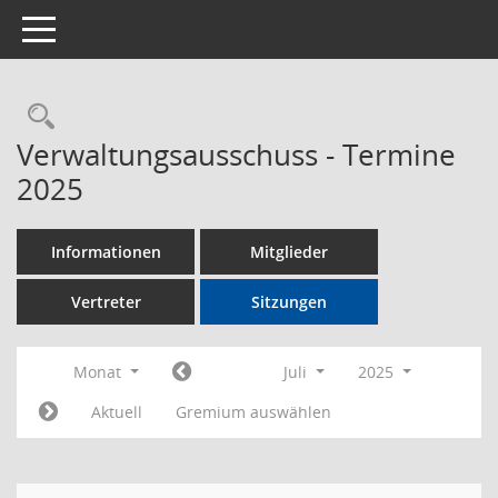
Toggle navigation
Rechercheauswahl
Verwaltungsausschuss - Termine
2025
Informationen
Mitglieder
Vertreter
Sitzungen
Monat
Juli
2025
Aktuell
Gremium auswählen