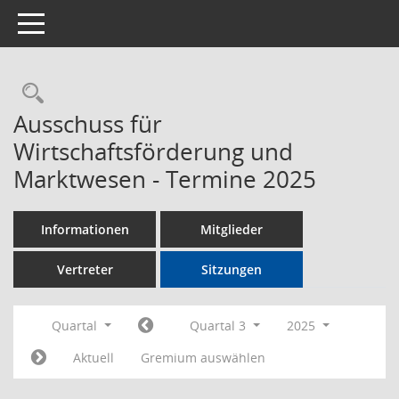
Toggle navigation
Rechercheauswahl
Ausschuss für
Wirtschaftsförderung und
Marktwesen - Termine 2025
Informationen
Mitglieder
Vertreter
Sitzungen
Quartal
Quartal 3
2025
Aktuell
Gremium auswählen