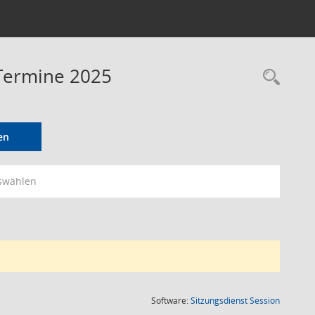
 Termine 2025
Rec
en
swählen
(Wird in
Software:
Sitzungsdienst
Session