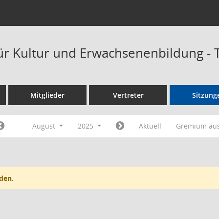
ür Kultur und Erwachsenenbildung -
Mitglieder
Vertreter
Sitzung
August
2025
Aktuell
Gremium au
den.