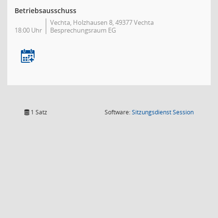
Betriebsausschuss
Vechta, Holzhausen 8, 49377 Vechta
18:00 Uhr
Besprechungsraum EG
(Wird in
1 Satz
Software:
Sitzungsdienst
Session