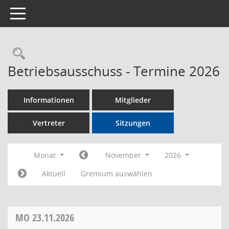
Toggle navigation
Rechercheauswahl
Betriebsausschuss - Termine 2026
Informationen
Mitglieder
Vertreter
Sitzungen
Monat
November
2026
Aktuell
Gremium auswählen
MO
23.11.2026