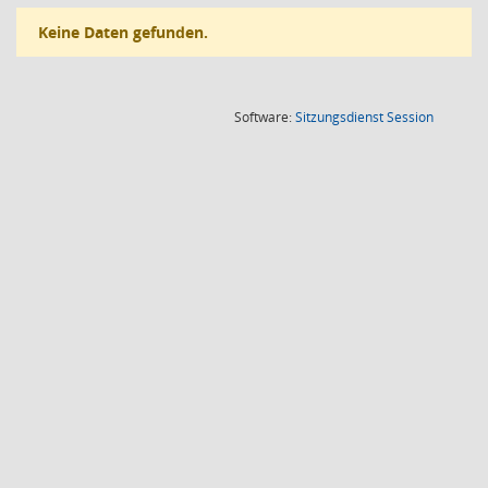
Keine Daten gefunden.
(Wird in
Software:
Sitzungsdienst
Session