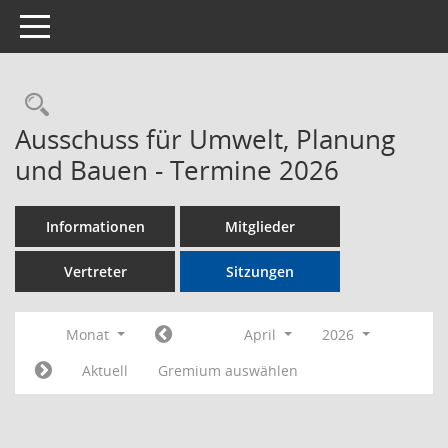
Toggle navigation
Rechercheauswahl
Ausschuss für Umwelt, Planung
und Bauen - Termine 2026
Informationen
Mitglieder
Vertreter
Sitzungen
Monat
April
2026
Aktuell
Gremium auswählen