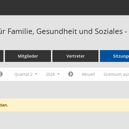
ür Familie, Gesundheit und Soziales 
Mitglieder
Vertreter
Sitzung
Quartal 2
2026
Aktuell
Gremium au
den.