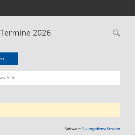
- Termine 2026
Rec
en
swählen
(Wird in
Software:
Sitzungsdienst
Session