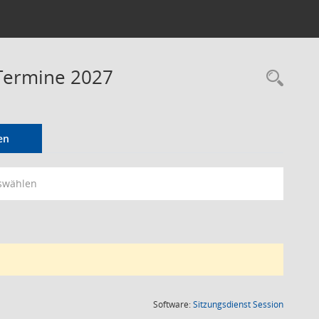
 Termine 2027
Rec
en
swählen
(Wird in
Software:
Sitzungsdienst
Session