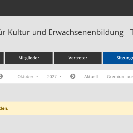
ür Kultur und Erwachsenenbildung -
Mitglieder
Vertreter
Sitzung
Oktober
2027
Aktuell
Gremium au
den.