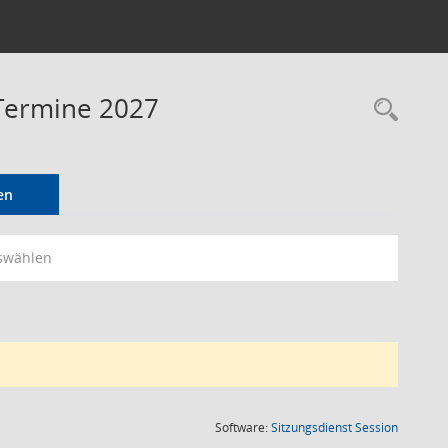
 Termine 2027
Rec
en
swählen
(Wird in
Software:
Sitzungsdienst
Session