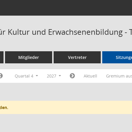
ür Kultur und Erwachsenenbildung -
Mitglieder
Vertreter
Sitzung
Quartal 4
2027
Aktuell
Gremium au
den.