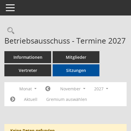
Toggle navigation
Rechercheauswahl
Betriebsausschuss - Termine 2027
Informationen
Mitglieder
Vertreter
Sitzungen
Monat
November
2027
Aktuell
Gremium auswählen
Keine Daten gefunden.