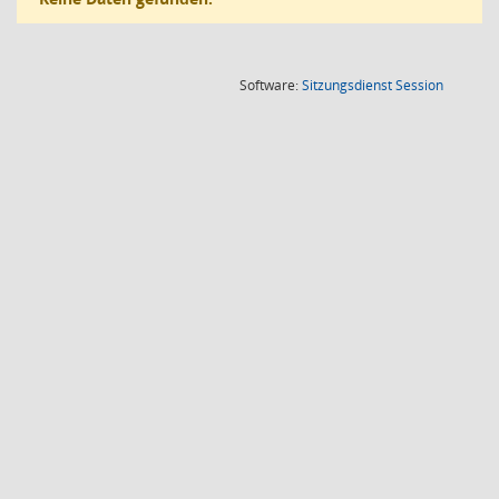
(Wird in
Software:
Sitzungsdienst
Session