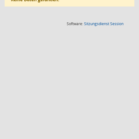
(Wird in
Software:
Sitzungsdienst
Session