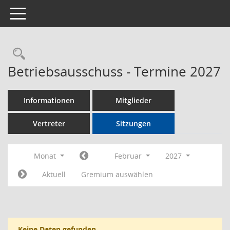
Toggle navigation
Rechercheauswahl
Betriebsausschuss - Termine 2027
Informationen
Mitglieder
Vertreter
Sitzungen
Monat
Februar
2027
Aktuell
Gremium auswählen
Keine Daten gefunden.