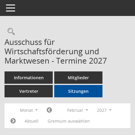
Toggle navigation
Rechercheauswahl
Ausschuss für
Wirtschaftsförderung und
Marktwesen - Termine 2027
Informationen
Mitglieder
Vertreter
Sitzungen
Monat
Februar
2027
Aktuell
Gremium auswählen