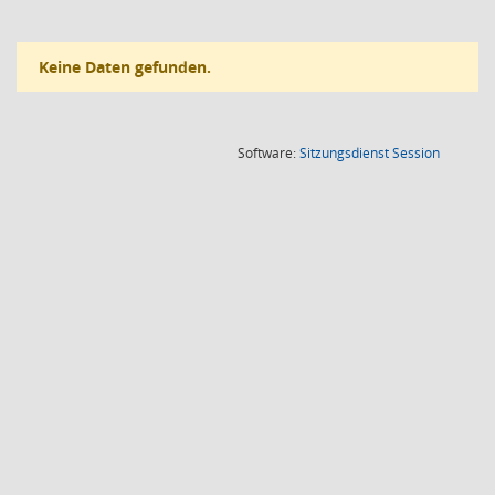
Keine Daten gefunden.
(Wird in
Software:
Sitzungsdienst
Session