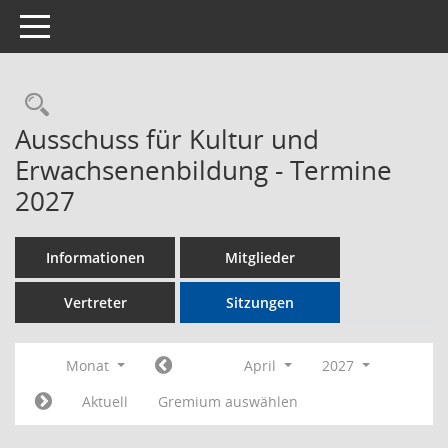
Toggle navigation
Rechercheauswahl
Ausschuss für Kultur und
Erwachsenenbildung - Termine
2027
Informationen
Mitglieder
Vertreter
Sitzungen
Monat
April
2027
Aktuell
Gremium auswählen