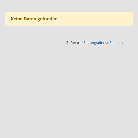
Keine Daten gefunden.
(Wird in
Software:
Sitzungsdienst
Session