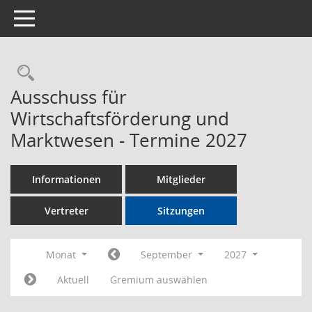
Toggle navigation
Rechercheauswahl
Ausschuss für
Wirtschaftsförderung und
Marktwesen - Termine 2027
Informationen
Mitglieder
Vertreter
Sitzungen
Monat
September
2027
Aktuell
Gremium auswählen