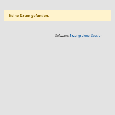
Keine Daten gefunden.
(Wird in
Software:
Sitzungsdienst
Session