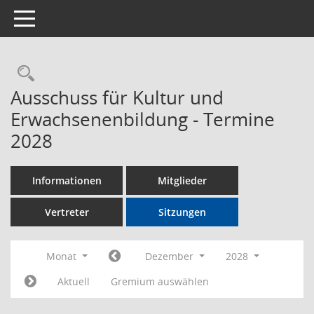
Toggle navigation
Rechercheauswahl
Ausschuss für Kultur und
Erwachsenenbildung - Termine
2028
Informationen
Mitglieder
Vertreter
Sitzungen
Monat
Dezember
2028
Aktuell
Gremium auswählen