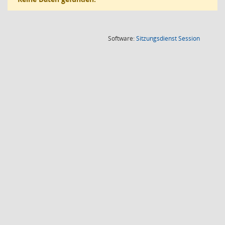
(Wird in
Software:
Sitzungsdienst
Session