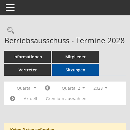
Toggle navigation
Rechercheauswahl
Betriebsausschuss - Termine 2028
Informationen
Mitglieder
Vertreter
Sitzungen
Quartal
Quartal 2
2028
Aktuell
Gremium auswählen
Keine Daten gefunden.