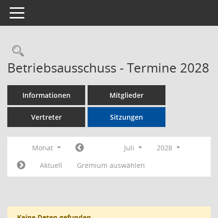
Toggle navigation
Rechercheauswahl
Betriebsausschuss - Termine 2028
Informationen
Mitglieder
Vertreter
Sitzungen
Monat
Juli
2028
Aktuell
Gremium auswählen
Keine Daten gefunden.