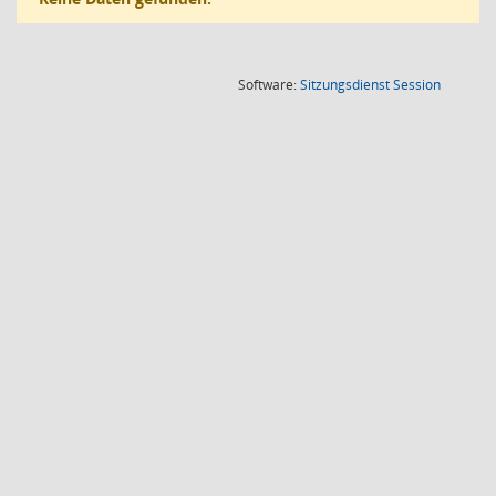
(Wird in
Software:
Sitzungsdienst
Session