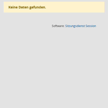
Keine Daten gefunden.
(Wird in
Software:
Sitzungsdienst
Session