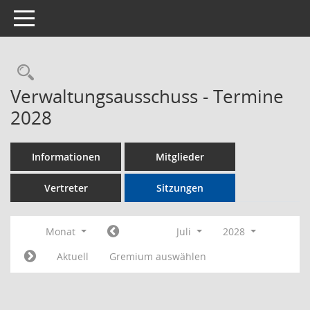
Toggle navigation
Rechercheauswahl
Verwaltungsausschuss - Termine
2028
Informationen
Mitglieder
Vertreter
Sitzungen
Monat
Juli
2028
Aktuell
Gremium auswählen