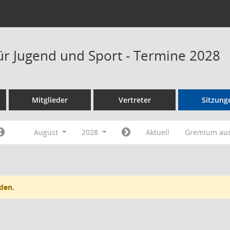
ür Jugend und Sport - Termine 2028
Mitglieder
Vertreter
Sitzung
August
2028
Aktuell
Gremium au
den.