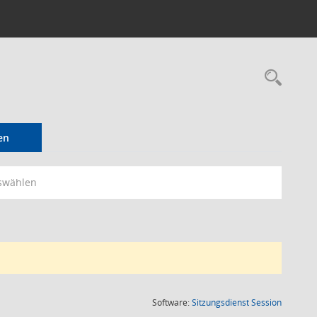
Rec
en
swählen
(Wird in
Software:
Sitzungsdienst
Session