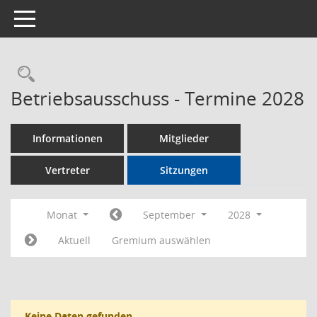
Toggle navigation
Rechercheauswahl
Betriebsausschuss - Termine 2028
Informationen
Mitglieder
Vertreter
Sitzungen
Monat
September
2028
Aktuell
Gremium auswählen
Keine Daten gefunden.