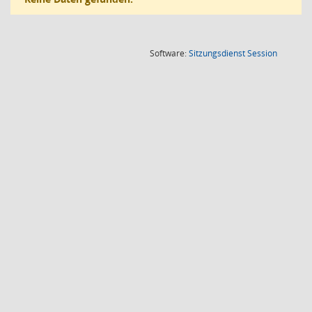
(Wird in
Software:
Sitzungsdienst
Session