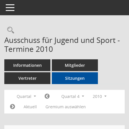
Toggle navigation
Rechercheauswahl
Ausschuss für Jugend und Sport -
Termine 2010
Informationen
Mitglieder
Vertreter
Sitzungen
Quartal
Quartal 4
2010
Aktuell
Gremium auswählen