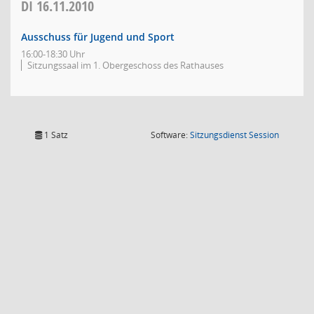
DI
16.11.2010
Ausschuss für Jugend und Sport
16:00-18:30 Uhr
Sitzungssaal im 1. Obergeschoss des Rathauses
(Wird in
1 Satz
Software:
Sitzungsdienst
Session