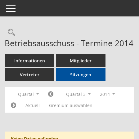
Toggle navigation
Rechercheauswahl
Betriebsausschuss - Termine 2014
Informationen
Mitglieder
Vertreter
Sitzungen
Quartal
Quartal 3
2014
Aktuell
Gremium auswählen
Keine Daten gefunden.