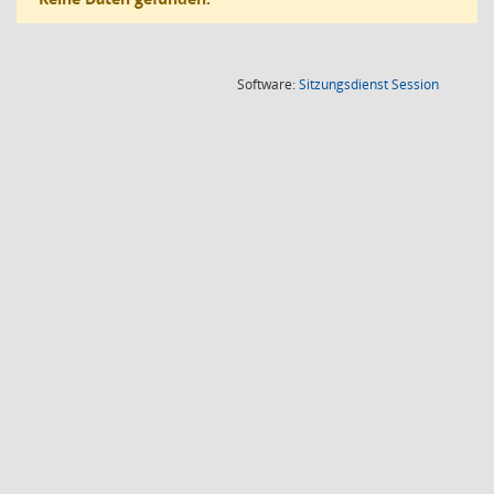
(Wird in
Software:
Sitzungsdienst
Session