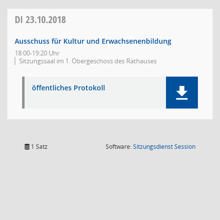
DI
23.10.2018
Ausschuss für Kultur und Erwachsenenbildung
18:00-19:20 Uhr
Sitzungssaal im 1. Obergeschoss des Rathauses
öffentliches Protokoll
(Wird in
1 Satz
Software:
Sitzungsdienst
Session