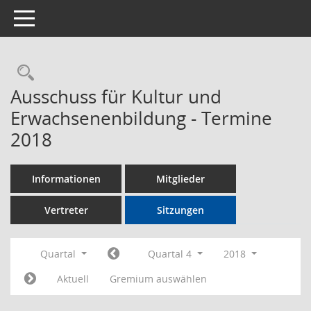
Toggle navigation
Rechercheauswahl
Ausschuss für Kultur und
Erwachsenenbildung - Termine
2018
Informationen
Mitglieder
Vertreter
Sitzungen
Quartal
Quartal 4
2018
Aktuell
Gremium auswählen