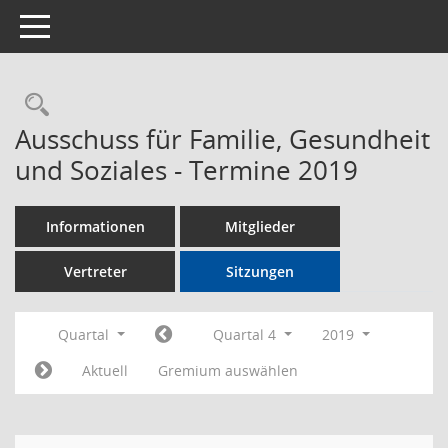
Toggle navigation
Rechercheauswahl
Ausschuss für Familie, Gesundheit
und Soziales - Termine 2019
Informationen
Mitglieder
Vertreter
Sitzungen
Quartal
Quartal 4
2019
Aktuell
Gremium auswählen