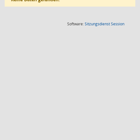
(Wird in
Software:
Sitzungsdienst
Session