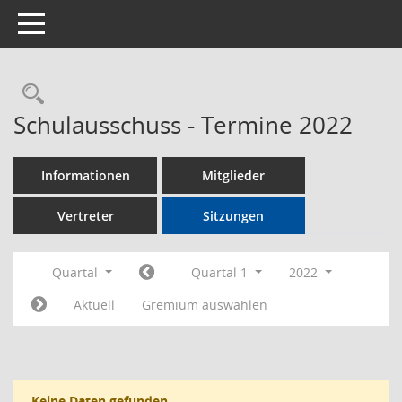
Toggle navigation
Rechercheauswahl
Schulausschuss - Termine 2022
Informationen
Mitglieder
Vertreter
Sitzungen
Quartal
Quartal 1
2022
Aktuell
Gremium auswählen
Keine Daten gefunden.