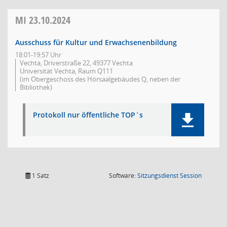
MI
23.10.2024
Ausschuss für Kultur und Erwachsenenbildung
18:01-19:57 Uhr
Vechta, Driverstraße 22, 49377 Vechta
Universität Vechta, Raum Q111
(im Obergeschoss des Hörsaalgebäudes Q, neben der
Bibliothek)
Protokoll nur öffentliche TOP`s
(Wird in
1 Satz
Software:
Sitzungsdienst
Session