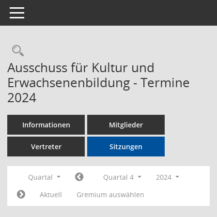
Toggle navigation
Rechercheauswahl
Ausschuss für Kultur und
Erwachsenenbildung - Termine
2024
Informationen
Mitglieder
Vertreter
Sitzungen
Quartal
Quartal 4
2024
Aktuell
Gremium auswählen