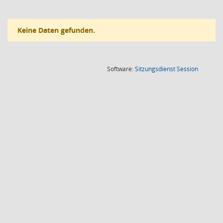
Keine Daten gefunden.
(Wird in
Software:
Sitzungsdienst
Session