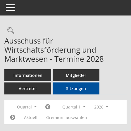
Toggle navigation
Rechercheauswahl
Ausschuss für
Wirtschaftsförderung und
Marktwesen - Termine 2028
Informationen
Mitglieder
Vertreter
Sitzungen
Quartal
Quartal 1
2028
Aktuell
Gremium auswählen