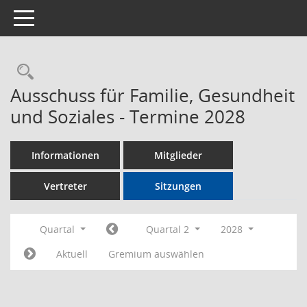
Toggle navigation
Rechercheauswahl
Ausschuss für Familie, Gesundheit
und Soziales - Termine 2028
Informationen
Mitglieder
Vertreter
Sitzungen
Quartal
Quartal 2
2028
Aktuell
Gremium auswählen