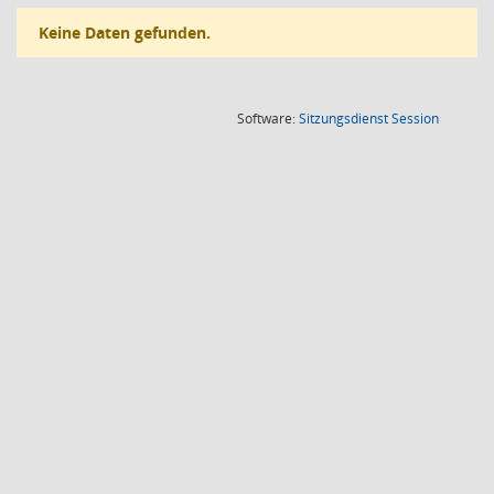
Keine Daten gefunden.
(Wird in
Software:
Sitzungsdienst
Session