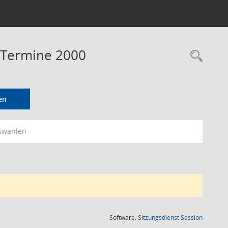
- Termine 2000
Rec
en
swählen
(Wird in
Software:
Sitzungsdienst
Session