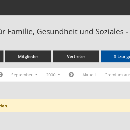
ür Familie, Gesundheit und Soziales 
Mitglieder
Vertreter
Sitzung
September
2000
Aktuell
Gremium au
den.