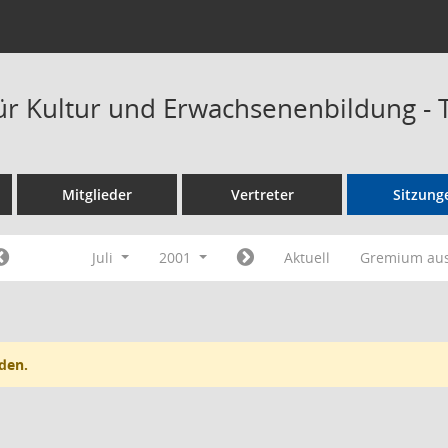
ür Kultur und Erwachsenenbildung -
Mitglieder
Vertreter
Sitzung
Juli
2001
Aktuell
Gremium au
den.