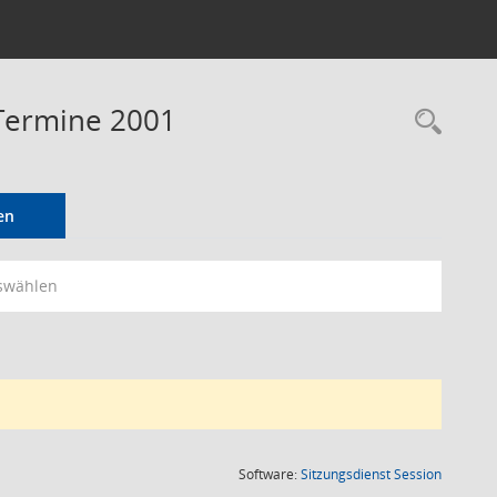
 Termine 2001
Rec
en
swählen
(Wird in
Software:
Sitzungsdienst
Session