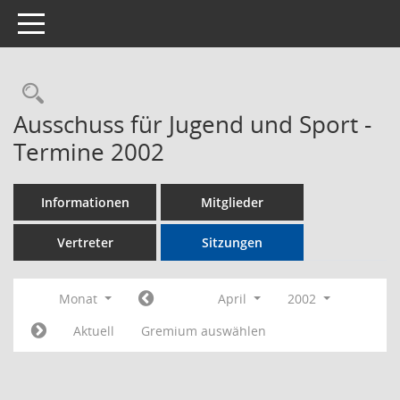
Toggle navigation
Rechercheauswahl
Ausschuss für Jugend und Sport -
Termine 2002
Informationen
Mitglieder
Vertreter
Sitzungen
Monat
April
2002
Aktuell
Gremium auswählen