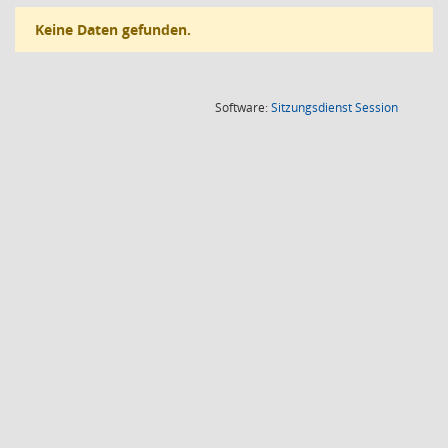
Keine Daten gefunden.
(Wird in
Software:
Sitzungsdienst
Session