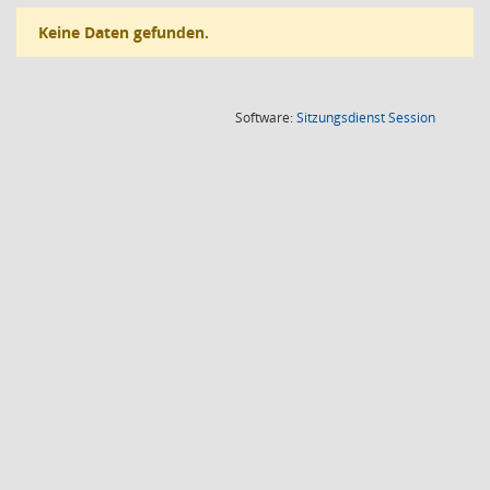
Keine Daten gefunden.
(Wird in
Software:
Sitzungsdienst
Session