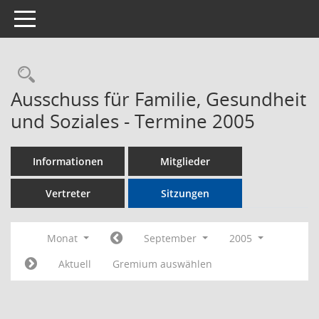
Toggle navigation
Rechercheauswahl
Ausschuss für Familie, Gesundheit
und Soziales - Termine 2005
Informationen
Mitglieder
Vertreter
Sitzungen
Monat
September
2005
Aktuell
Gremium auswählen