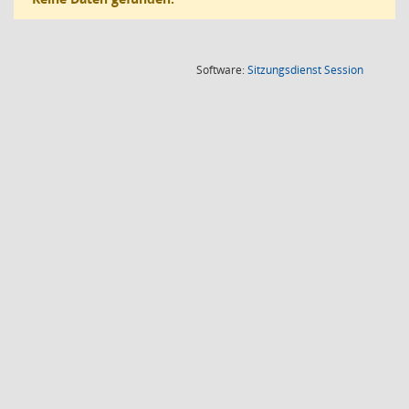
(Wird in
Software:
Sitzungsdienst
Session