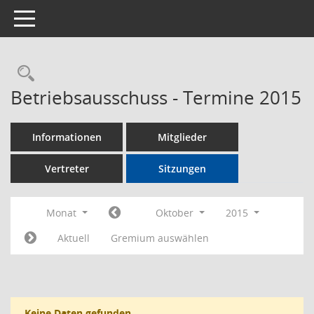
Toggle navigation
Rechercheauswahl
Betriebsausschuss - Termine 2015
Informationen
Mitglieder
Vertreter
Sitzungen
Monat
Oktober
2015
Aktuell
Gremium auswählen
Keine Daten gefunden.