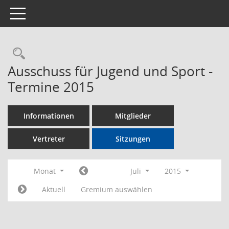
Toggle navigation
Rechercheauswahl
Ausschuss für Jugend und Sport -
Termine 2015
Informationen
Mitglieder
Vertreter
Sitzungen
Monat
Juli
2015
Aktuell
Gremium auswählen