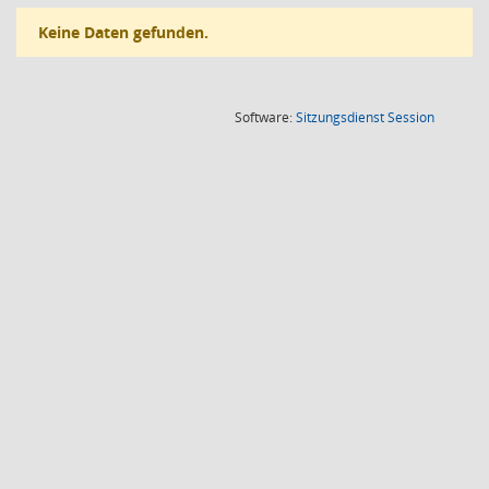
Keine Daten gefunden.
(Wird in
Software:
Sitzungsdienst
Session