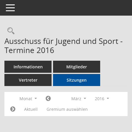
Toggle navigation
Rechercheauswahl
Ausschuss für Jugend und Sport -
Termine 2016
Informationen
Mitglieder
Vertreter
Sitzungen
Monat
März
2016
Aktuell
Gremium auswählen