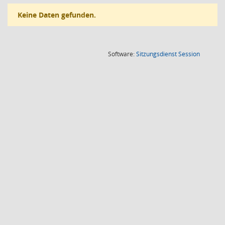
Keine Daten gefunden.
(Wird in
Software:
Sitzungsdienst
Session