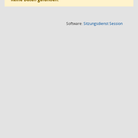
(Wird in
Software:
Sitzungsdienst
Session