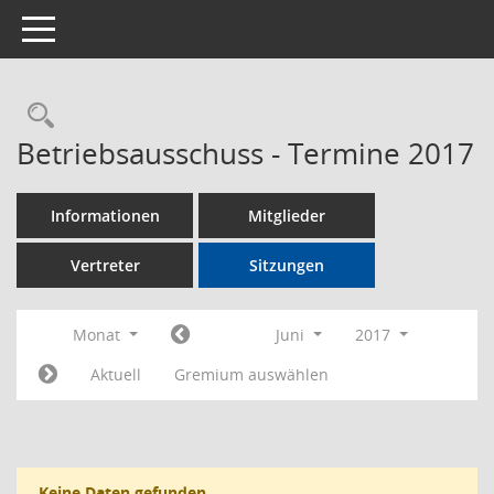
Toggle navigation
Rechercheauswahl
Betriebsausschuss - Termine 2017
Informationen
Mitglieder
Vertreter
Sitzungen
Monat
Juni
2017
Aktuell
Gremium auswählen
Keine Daten gefunden.