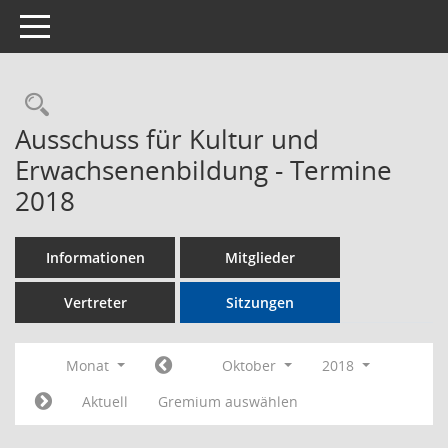
Toggle navigation
Rechercheauswahl
Ausschuss für Kultur und
Erwachsenenbildung - Termine
2018
Informationen
Mitglieder
Vertreter
Sitzungen
Monat
Oktober
2018
Aktuell
Gremium auswählen