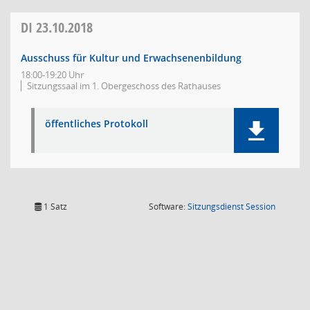
DI
23.10.2018
Ausschuss für Kultur und Erwachsenenbildung
18:00-19:20 Uhr
Sitzungssaal im 1. Obergeschoss des Rathauses
öffentliches Protokoll
(Wird in
1 Satz
Software:
Sitzungsdienst
Session