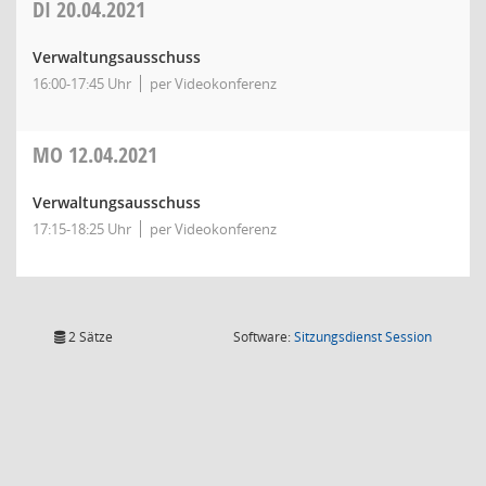
DI
20.04.2021
Verwaltungsausschuss
16:00-17:45 Uhr
per Videokonferenz
MO
12.04.2021
Verwaltungsausschuss
17:15-18:25 Uhr
per Videokonferenz
(Wird in
2 Sätze
Software:
Sitzungsdienst
Session