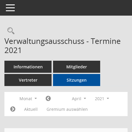
Toggle navigation
Rechercheauswahl
Verwaltungsausschuss - Termine
2021
Informationen
Mitglieder
Vertreter
Sitzungen
Monat
April
2021
Aktuell
Gremium auswählen