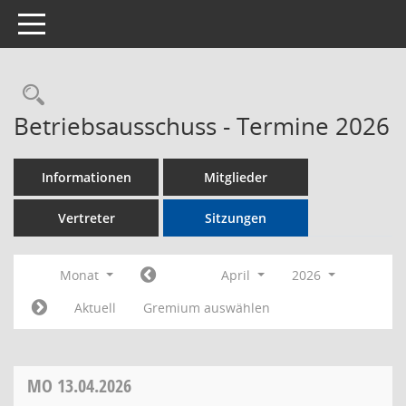
Toggle navigation
Rechercheauswahl
Betriebsausschuss - Termine 2026
Informationen
Mitglieder
Vertreter
Sitzungen
Monat
April
2026
Aktuell
Gremium auswählen
MO
13.04.2026