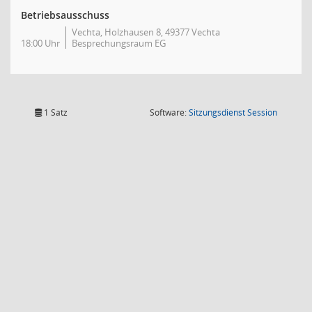
Betriebsausschuss
Vechta, Holzhausen 8, 49377 Vechta
18:00 Uhr
Besprechungsraum EG
(Wird in
1 Satz
Software:
Sitzungsdienst
Session