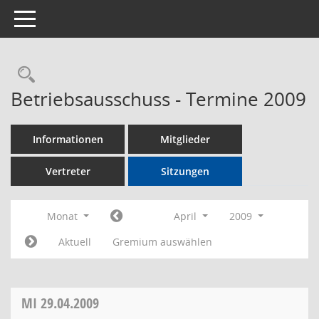
Toggle navigation
Rechercheauswahl
Betriebsausschuss - Termine 2009
Informationen
Mitglieder
Vertreter
Sitzungen
Monat
April
2009
Aktuell
Gremium auswählen
MI
29.04.2009