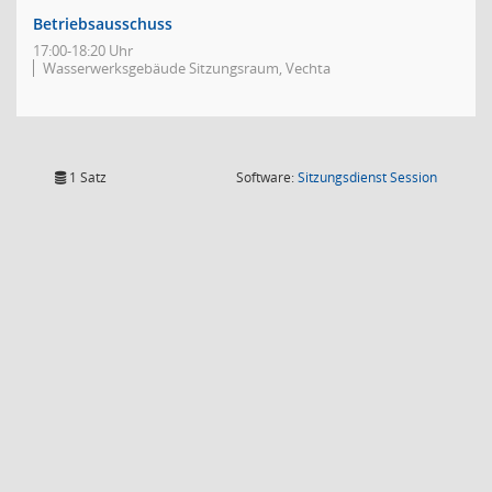
Betriebsausschuss
17:00-18:20 Uhr
Wasserwerksgebäude Sitzungsraum, Vechta
(Wird in
1 Satz
Software:
Sitzungsdienst
Session