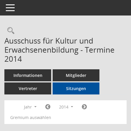
Toggle navigation
Rechercheauswahl
Ausschuss für Kultur und
Erwachsenenbildung - Termine
2014
Informationen
Mitglieder
Vertreter
Sitzungen
Jahr
2014
Gremium auswählen