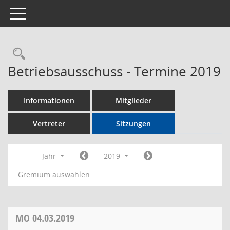
Toggle navigation
Rechercheauswahl
Betriebsausschuss - Termine 2019
Informationen
Mitglieder
Vertreter
Sitzungen
Jahr
2019
Gremium auswählen
MO
04.03.2019