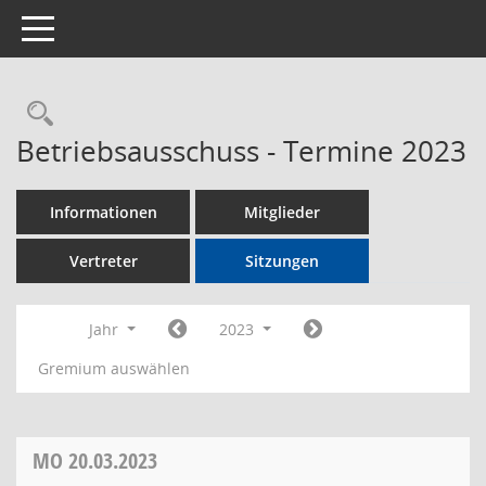
Toggle navigation
Rechercheauswahl
Betriebsausschuss - Termine 2023
Informationen
Mitglieder
Vertreter
Sitzungen
Jahr
2023
Gremium auswählen
MO
20.03.2023