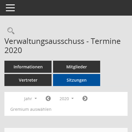
Toggle navigation
Rechercheauswahl
Verwaltungsausschuss - Termine
2020
Informationen
Mitglieder
Vertreter
Sitzungen
Jahr
2020
Gremium auswählen