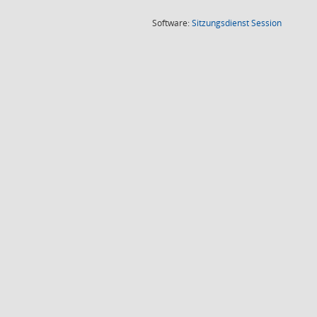
(Wird in
Software:
Sitzungsdienst
Session